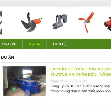
DỊCH VỤ
DỰ ÁN
LIÊN HỆ
DỰ ÁN
LẮP ĐẶT HỆ THỐNG MÁY VO VIÊ
THƯƠNG MẠI PHÂN BÓN - NÔNG
Ngày đăng:
25/12/2017
Công Ty TNHH Sản Xuất Thương Mại 
trong những đơn vị sản xuất phân bó