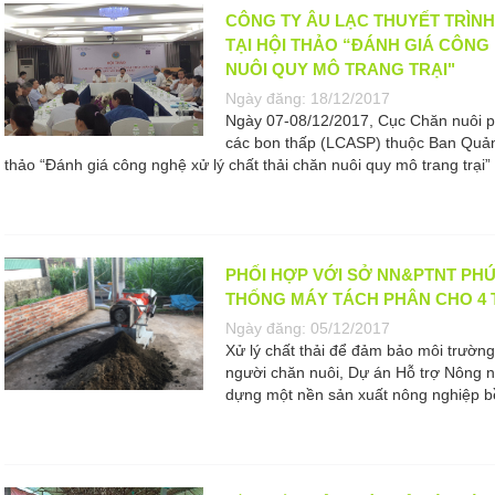
CÔNG TY ÂU LẠC THUYẾT TRÌN
TẠI HỘI THẢO “ĐÁNH GIÁ CÔNG
NUÔI QUY MÔ TRANG TRẠI"
Ngày đăng:
18/12/2017
Ngày 07-08/12/2017, Cục Chăn nuôi p
các bon thấp (LCASP) thuộc Ban Quản 
thảo “Đánh giá công nghệ xử lý chất thải chăn nuôi quy mô trang trại” t
PHỐI HỢP VỚI SỞ NN&PTNT PHÚ
THỐNG MÁY TÁCH PHÂN CHO 4 
Ngày đăng:
05/12/2017
Xử lý chất thải để đảm bảo môi trường 
người chăn nuôi, Dự án Hỗ trợ Nông n
dựng một nền sản xuất nông nghiệp bền