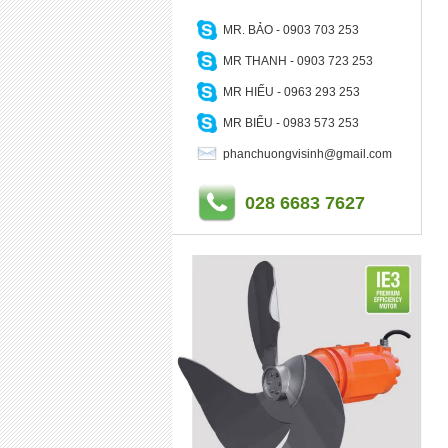
MR. BẢO - 0903 703 253
MR THANH - 0903 723 253
MR HIẾU - 0963 293 253
MR BIỂU - 0983 573 253
phanchuongvisinh@gmail.com
028 6683 7627