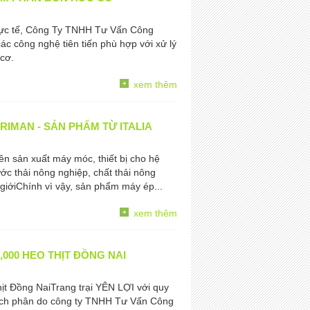
 thực tế, Công Ty TNHH Tư Vấn Công
các công nghệ tiên tiến phù hợp với xử lý
 cơ.
xem thêm
IMAN - SẢN PHẨM TỪ ITALIA
n sản xuất máy móc, thiết bị cho hệ
ước thải nông nghiệp, chất thải nông
giớiChính vì vậy, sản phẩm máy ép...
xem thêm
000 HEO THỊT ĐỒNG NAI
hịt Đồng NaiTrang trại YÊN LỢI với quy
tách phân do công ty TNHH Tư Vấn Công