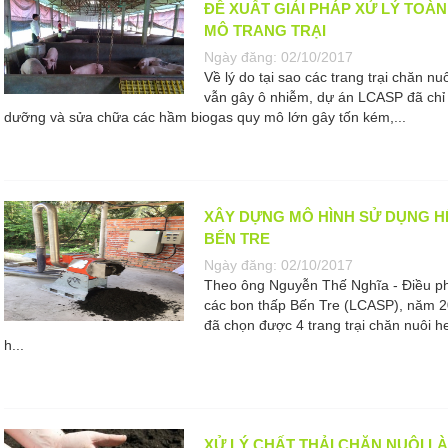
ĐỀ XUẤT GIẢI PHÁP XỬ LÝ TOÀN
MÔ TRANG TRẠI
Ngày đăng:
02/10/2017
Về lý do tại sao các trang trại chăn n
vẫn gây ô nhiễm, dự án LCASP đã chỉ
dưỡng và sửa chữa các hầm biogas quy mô lớn gây tốn kém,...
XÂY DỰNG MÔ HÌNH SỬ DỤNG H
BẾN TRE
Ngày đăng:
02/10/2017
Theo ông Nguyễn Thế Nghĩa - Điều ph
các bon thấp Bến Tre (LCASP), năm 
đã chọn được 4 trang trại chăn nuôi 
h...
XỬ LÝ CHẤT THẢI CHĂN NUÔI 