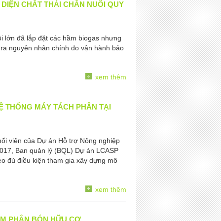
 DIỆN CHẤT THẢI CHĂN NUÔI QUY
uôi lớn đã lắp đặt các hầm biogas nhưng
 ra nguyên nhân chính do vận hành bảo
xem thêm
Ệ THỐNG MÁY TÁCH PHÂN TẠI
ối viên của Dự án Hỗ trợ Nông nghiệp
2017, Ban quản lý (BQL) Dự án LCASP
heo đủ điều kiện tham gia xây dựng mô
xem thêm
LÀM PHÂN BÓN HỮU CƠ