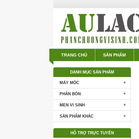
TRANG CHỦ
SẢN PHẨM
DANH MỤC SẢN PHẨM
+
MÁY MÓC
+
PHÂN BÓN
+
MEN VI SINH
+
SẢN PHẨM KHÁC
HỖ TRỢ TRỰC TUYẾN