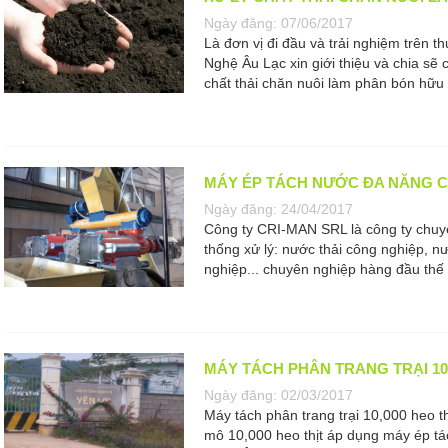
Ngày đăng:
07/06/2017
Là đơn vị đi đầu và trải nghiệm trên
Nghệ Âu Lạc xin giới thiệu và chia sẽ 
chất thải chăn nuôi làm phân bón hữu
MÁY ÉP TÁCH NƯỚC ĐA NĂNG CR
Ngày đăng:
24/04/2017
Công ty CRI-MAN SRL là công ty chuyê
thống xử lý: nước thải công nghiệp, n
nghiệp... chuyên nghiệp hàng đầu thế 
MÁY TÁCH PHÂN TRANG TRẠI 10,
Ngày đăng:
02/03/2017
Máy tách phân trang trại 10,000 heo t
mô 10,000 heo thịt áp dụng máy ép 