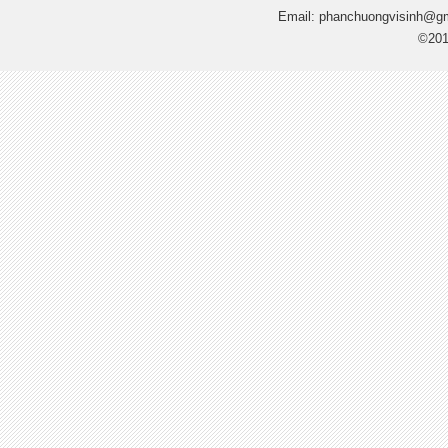
Email:
phanchuongvisinh@g
©201