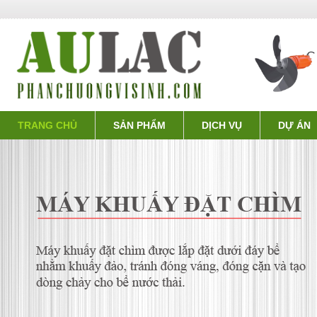
TRANG CHỦ
SẢN PHẨM
DỊCH VỤ
DỰ ÁN