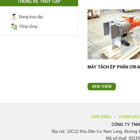
THỐNG KÊ TRUY CẬP
Đang truy cập:
Tổng cộng:
MÁY TÁCH ÉP PHÂN CRI-
XEM THÊM
GIỚI THIỆU
CHÍNH SÁ
CÔNG TY TNH
Địa chỉ: 12C12 Khu Dân Cư Nam Long, Đường H
Mã số thuế: 03133