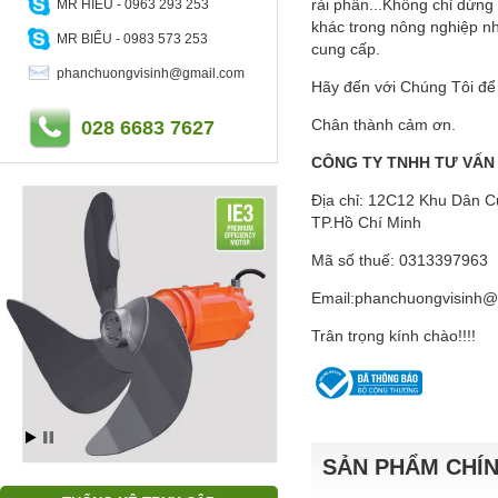
rải phân...Không chỉ dừng
MR HIẾU - 0963 293 253
khác trong nông nghiệp nh
MR BIỂU - 0983 573 253
cung cấp.
phanchuongvisinh@gmail.com
Hãy đến với Chúng Tôi để
Chân 
028 6683 7627
CÔNG TY TNHH TƯ VẤN
Địa chỉ: 12C12 Khu Dân 
TP.Hồ Chí Minh
Mã số thuế: 03133
Email:phanchuongvisi
Trân trọng kính chào!!!!
SẢN PHẨM CHÍ