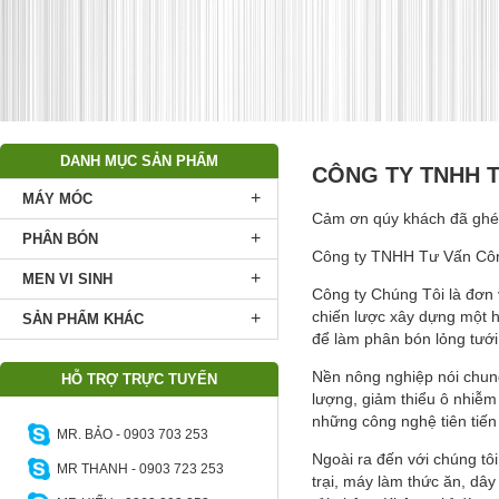
DANH MỤC SẢN PHẨM
CÔNG TY TNHH 
+
MÁY MÓC
Cảm ơn qúy khách đã ghé 
+
PHÂN BÓN
Công ty TNHH Tư Vấn Công
+
MEN VI SINH
Công ty Chúng Tôi là đơn v
chiến lược xây dựng một hệ
+
SẢN PHẨM KHÁC
để làm phân bón lỏng tưới 
Nền nông nghiệp nói chun
HỖ TRỢ TRỰC TUYẾN
lượng, giảm thiểu ô nhiễm 
những công nghệ tiên tiế
MR. BẢO - 0903 703 253
Ngoài ra đến với chúng tô
MR THANH - 0903 723 253
trại, máy làm thức ăn, dây