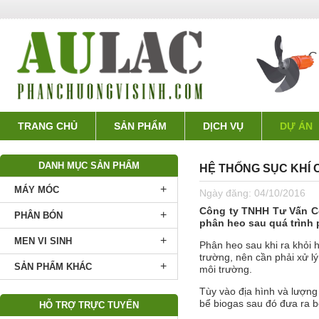
TRANG CHỦ
SẢN PHẨM
DỊCH VỤ
DỰ ÁN
DANH MỤC SẢN PHẨM
HỆ THỐNG SỤC KHÍ 
+
MÁY MÓC
Ngày đăng:
04/10/2016
Công ty TNHH Tư Vấn Côn
+
PHÂN BÓN
phân heo sau quá trình
+
MEN VI SINH
Phân heo sau khi ra khỏi 
trường, nên cần phải xử l
+
SẢN PHẨM KHÁC
môi trường.
Tùy vào địa hình và lượn
bể biogas sau đó đưa ra b
HỖ TRỢ TRỰC TUYẾN