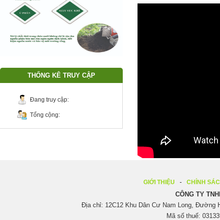
THỐNG KÊ TRUY CẬP
Đang truy cập:
Tổng cộng:
GIỚI THIỆU
CHÍNH SÁ
CÔNG TY TNH
Địa chỉ: 12C12 Khu Dân Cư Nam Long, Đường H
Mã số thuế: 03133