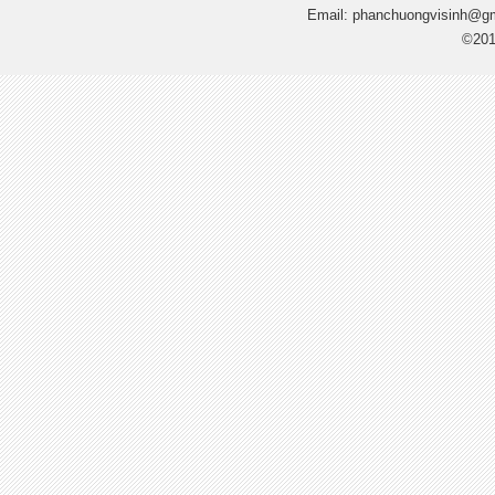
Email:
phanchuongvisinh@g
©201