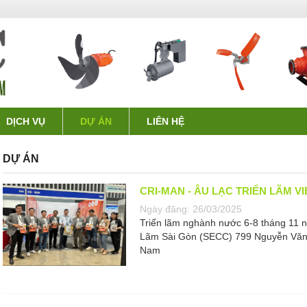
DỊCH VỤ
DỰ ÁN
LIÊN HỆ
DỰ ÁN
CRI-MAN - ÂU LẠC TRIỂN LÃM V
Ngày đăng:
26/03/2025
Triển lãm nghành nước 6-8 tháng 11 
Lãm Sài Gòn (SECC) 799 Nguyễn Văn L
Nam