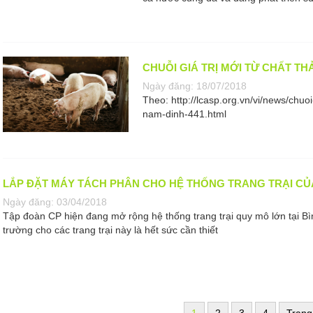
CHUỖI GIÁ TRỊ MỚI TỪ CHẤT TH
Ngày đăng:
18/07/2018
Theo: http://lcasp.org.vn/vi/news/chuoi
nam-dinh-441.html
LẮP ĐẶT MÁY TÁCH PHÂN CHO HỆ THỐNG TRANG TRẠI CỦ
Ngày đăng:
03/04/2018
Tập đoàn CP hiện đang mở rộng hệ thống trang trại quy mô lớn tại Bì
trường cho các trang trại này là hết sức cần thiết