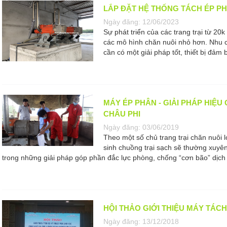
LẮP ĐẶT HỆ THỐNG TÁCH ÉP PH
Ngày đăng:
12/06/2023
Sự phát triển của các trang trại từ 2
các mô hình chăn nuôi nhỏ hơn. Nhu 
cần có một giải pháp tốt, thiết bị đảm b
MÁY ÉP PHÂN - GIẢI PHÁP HIỆ
CHÂU PHI
Ngày đăng:
03/06/2019
Theo một số chủ trang trại chăn nuôi l
sinh chuồng trại sạch sẽ thường xuyê
trong những giải pháp góp phần đắc lực phòng, chống “cơn bão” dịch t
HỘI THẢO GIỚI THIỆU MÁY TÁCH
Ngày đăng:
13/12/2018