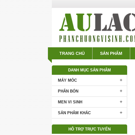
TRANG CHỦ
SẢN PHẨM
DANH MỤC SẢN PHẨM
+
MÁY MÓC
+
PHÂN BÓN
+
MEN VI SINH
+
SẢN PHẨM KHÁC
HỖ TRỢ TRỰC TUYẾN