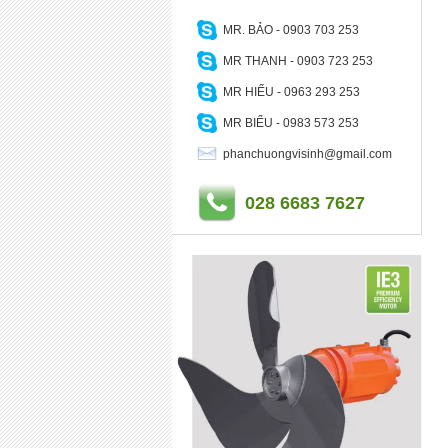
MR. BẢO - 0903 703 253
MR THANH - 0903 723 253
MR HIẾU - 0963 293 253
MR BIỂU - 0983 573 253
phanchuongvisinh@gmail.com
028 6683 7627