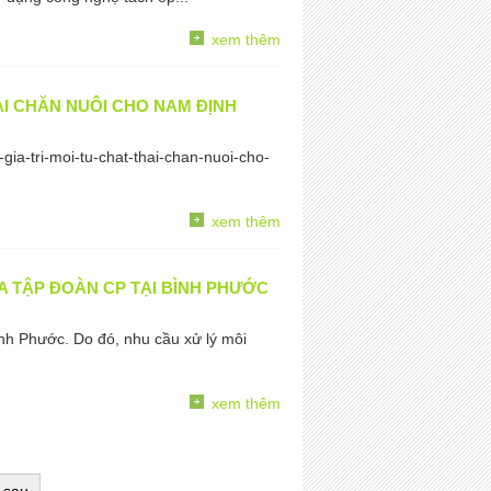
xem thêm
ẢI CHĂN NUÔI CHO NAM ĐỊNH
-gia-tri-moi-tu-chat-thai-chan-nuoi-cho-
xem thêm
A TẬP ĐOÀN CP TẠI BÌNH PHƯỚC
nh Phước. Do đó, nhu cầu xử lý môi
xem thêm