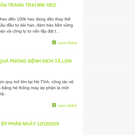
ÂN TRANG TRẠI 80K HEO
0k heo đến 100k heo đang dần thay thế
cầu đầu tư dài hạn, đảm bảo bền vững
ảo và công ty tư vấn lắp đặt t...
xem thêm
U QUẢ PHÒNG BỆNH DỊCH TẢ LỢN
ợn quy mô lớn tại Hà Tĩnh, công tác vệ
n bằng hệ thống máy ép phân là một
ả...
xem thêm
 ÉP PHÂN NGÀY 12/12/2018