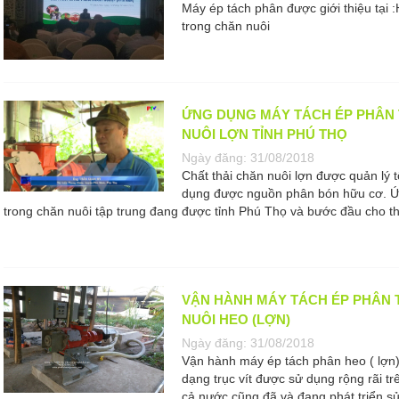
Máy ép tách phân được giới thiệu tại :H
trong chăn nuôi
ỨNG DỤNG MÁY TÁCH ÉP PHÂN 
NUÔI LỢN TỈNH PHÚ THỌ
Ngày đăng:
31/08/2018
Chất thải chăn nuôi lợn được quản lý t
dụng được nguồn phân bón hữu cơ. Ứ
trong chăn nuôi tập trung đang được tỉnh Phú Thọ và bước đầu cho th
VẬN HÀNH MÁY TÁCH ÉP PHÂN 
NUÔI HEO (LỢN)
Ngày đăng:
31/08/2018
Vận hành máy ép tách phân heo ( lợn
dạng trục vít được sử dụng rộng rãi trê
cả nước cũng đã và đang phát triển s