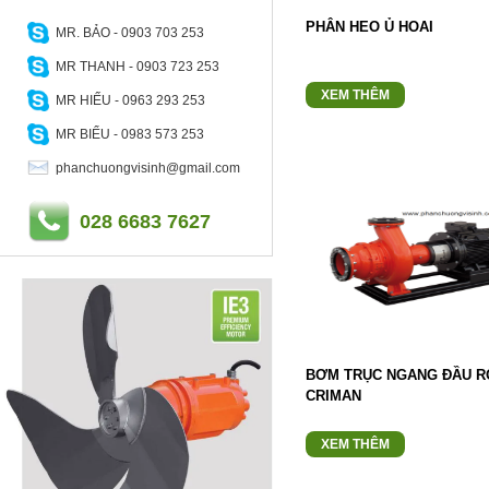
PHÂN HEO Ủ HOAI
MR. BẢO - 0903 703 253
MR THANH - 0903 723 253
XEM THÊM
MR HIẾU - 0963 293 253
MR BIỂU - 0983 573 253
phanchuongvisinh@gmail.com
028 6683 7627
BƠM TRỤC NGANG ĐẦU R
CRIMAN
XEM THÊM