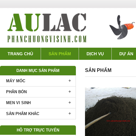
TRANG CHỦ
SẢN PHẨM
DỊCH VỤ
DỰ ÁN
SẢN PHẨM
DANH MỤC SẢN PHẨM
+
MÁY MÓC
+
PHÂN BÓN
+
MEN VI SINH
+
SẢN PHẨM KHÁC
HỖ TRỢ TRỰC TUYẾN