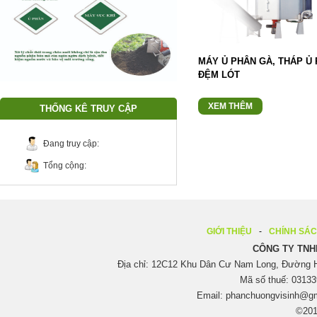
MÁY Ủ PHÂN GÀ, THÁP Ủ
ĐỆM LÓT
XEM THÊM
THỐNG KÊ TRUY CẬP
Đang truy cập:
Tổng cộng:
GIỚI THIỆU
CHÍNH SÁ
CÔNG TY TNH
Địa chỉ: 12C12 Khu Dân Cư Nam Long, Đường H
Mã số thuế: 03133
Email:
phanchuongvisinh@g
©201