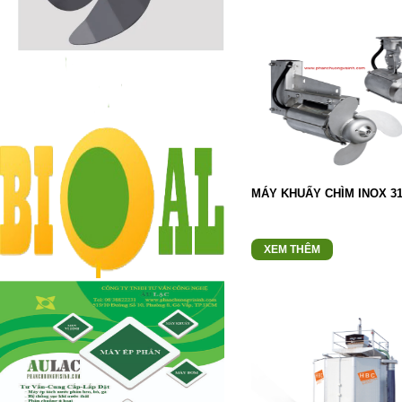
MÁY KHUẤY CHÌM INOX 3
XEM THÊM